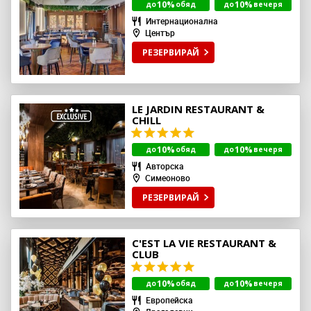
10%
10%
до
обяд
до
вечеря
Интернационална
Център
РЕЗЕРВИРАЙ
LE JARDIN RESTAURANT &
CHILL
10%
10%
до
обяд
до
вечеря
Авторска
Симеоново
РЕЗЕРВИРАЙ
C'EST LA VIE RESTAURANT &
CLUB
10%
10%
до
обяд
до
вечеря
Европейска