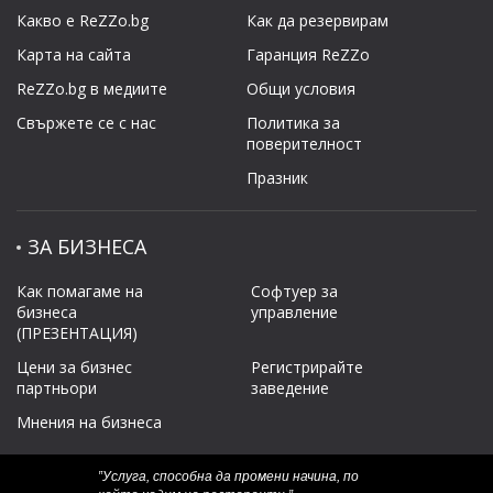
Какво е ReZZo.bg
Как да резервирам
Карта на сайта
Гаранция ReZZo
ReZZo.bg в медиите
Общи условия
Свържете се с нас
Политикa за
поверителност
Празник
ЗА БИЗНЕСА
Как помагаме на
Софтуер за
бизнеса
управление
(ПРЕЗЕНТАЦИЯ)
Цени за бизнес
Регистрирайте
партньори
заведение
Мнения на бизнеса
‟Услуга, способна да промени начина, по