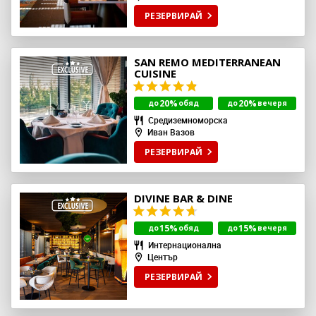
РЕЗЕРВИРАЙ
SAN REMO MEDITERRANEAN
CUISINE
20%
20%
до
обяд
до
вечеря
Средиземноморска
Иван Вазов
РЕЗЕРВИРАЙ
DIVINE BAR & DINE
15%
15%
до
обяд
до
вечеря
Интернационална
Център
РЕЗЕРВИРАЙ