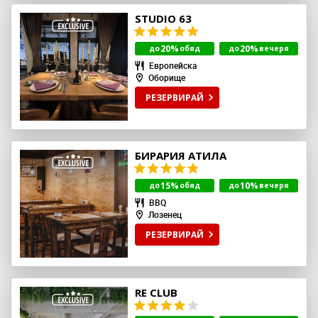
STUDIO 63
20%
20%
до
обяд
до
вечеря
Европейска
Оборище
РЕЗЕРВИРАЙ
БИРАРИЯ АТИЛА
15%
10%
до
обяд
до
вечеря
BBQ
Лозенец
РЕЗЕРВИРАЙ
RE CLUB