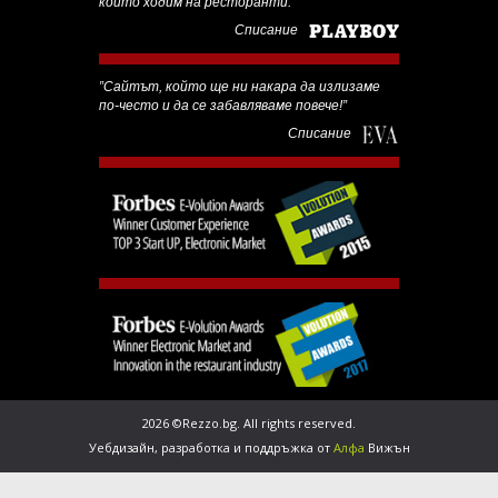
който ходим на ресторанти.”
Списание
‟Сайтът, който ще ни накара да излизаме
по-често и да се забавляваме повече!”
Списание
2026 ©Rezzo.bg. All rights reserved.
Уебдизайн
,
разработка
и
поддръжка
от
Алфа
Вижън