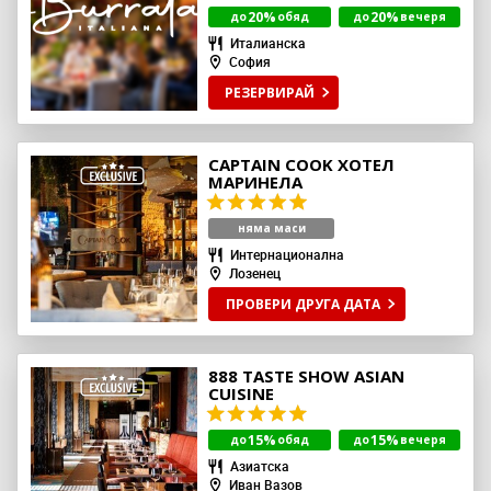
20%
20%
до
обяд
до
вечеря
Италианска
София
РЕЗЕРВИРАЙ
CAPTAIN COOK ХОТЕЛ
МАРИНЕЛА
няма маси
Интернационална
Лозенец
ПРОВЕРИ ДРУГА ДАТА
888 TASTE SHOW ASIAN
CUISINE
15%
15%
до
обяд
до
вечеря
Азиатска
Иван Вазов