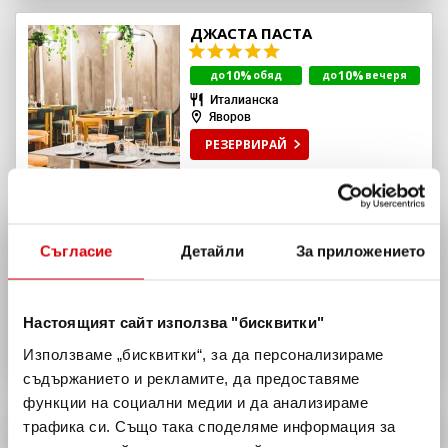
ДЖАСТА ПАСТА
10%
10%
до
обяд
до
вечеря
Италианска
Яворов
РЕЗЕРВИРАЙ
ILI BEIRUT
Съгласие
Детайли
За приложението
Ливанска
Лозенец
РЕЗЕРВИРАЙ
Настоящият сайт използва "бисквитки"
Използваме „бисквитки“, за да персонализираме
съдържанието и рекламите, да предоставяме
функции на социални медии и да анализираме
ВИЖ ВСИЧКИ
РЕСТОРАНТА
245
трафика си. Също така споделяме информация за