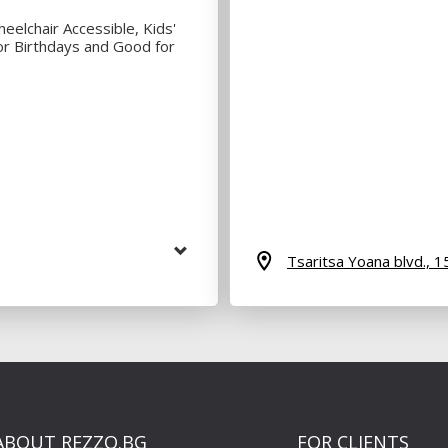
eelchair Accessible, Kids'
or Birthdays and Good for
Tsaritsa Yoana blvd., 1
ABOUT REZZO.BG
FOR CLIENTS