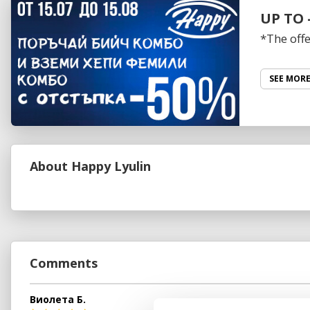
UP TO
*The off
SEE MOR
About Happy Lyulin
Comments
Виолета Б.