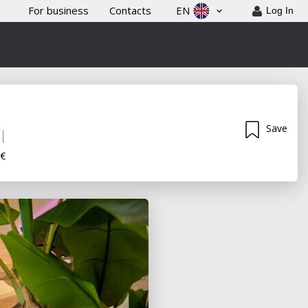
For business
Contacts
EN
Log In
Save
 €