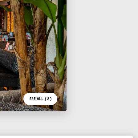
SEE ALL
( 8 )