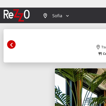
Sofia
Tsa
C