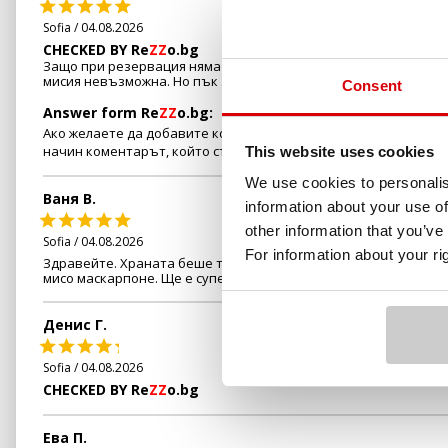
Sofia / 04.08.2026
CHECKED BY Re
ZZ
o.bg
Защо при резервация няма опция за коментар? Ако има някак
мисия невъзможна. Но пък за сметка на това линията е плате
Consent
Answer form Re
ZZ
o.bg:
Ако желаете да добавите коментар към резервацията си, е н
начин коментарът, който сте оставили, ще бъде изпратен и те
This website uses cookies
We use cookies to personalis
Ваня В.
information about your use of
other information that you’ve
Sofia / 04.08.2026
For information about your r
Здравейте. Храната беше топ, както и обстановката. Супер с
мисо маскарпоне. Ще е супер,ако ги добавите отново в менют
Денис Г.
Sofia / 04.08.2026
CHECKED BY Re
ZZ
o.bg
Ева П.