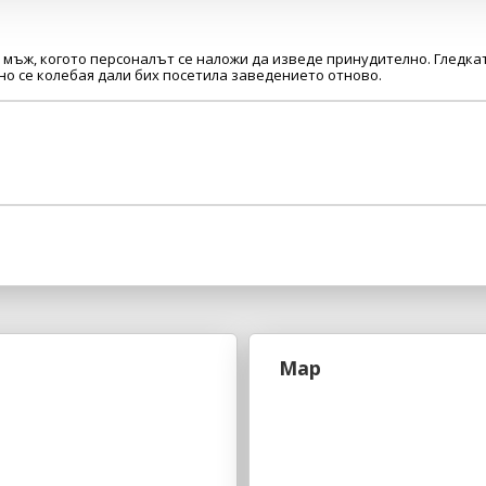
мъж, когото персоналът се наложи да изведе принудително. Гледка
но се колебая дали бих посетила заведението отново.
Map