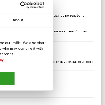
ат предварително. Свързване с оператор по телефона -
About
" за изпращане на запитване към нашите колеги. По този
se our traffic. We also share
ers who may combine it with
 services.
cy.
 тортили с пилешко, жалко че вече ги нямате, както и торта