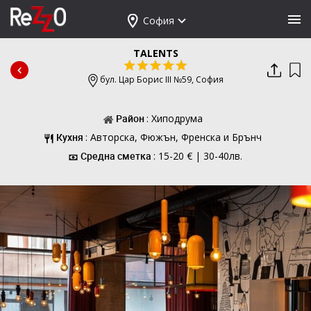
София
TALENTS
бул. Цар Борис III №59,
София
Район
: Хиподрума
Кухня
: Авторска, Фюжън, Френска и Брънч
Средна сметка
: 15-20 € | 30-40лв.