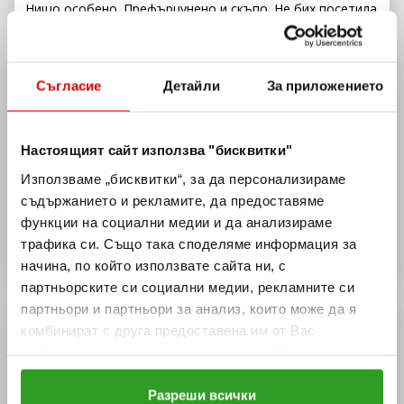
Нищо особено. Префърцунено и скъпо. Не бих посетила
отново.
Светозар Д.
София / 31.05.2024
Съгласие
Детайли
За приложението
ПРОВЕРЕНО ОТ Re
ZZ
o.bg
Беше като посещение в работнически стол по соц
време. Храната свърши - нямаше супа, намери се само
една студена порция с месо, а ние ядохме тънка порция
Настоящият сайт използва "бисквитки"
грах с малко хляб. През това време готвачите скучаеха
и никой не се трогна от това, че останахме гладни. От
Използваме „бисквитки“, за да персонализираме
години не съм си тръгвал от ресторант без да оставя и
съдържанието и рекламите, да предоставяме
стотинка бакшиш.
функции на социални медии и да анализираме
трафика си. Също така споделяме информация за
Виж повече
начина, по който използвате сайта ни, с
партньорските си социални медии, рекламните си
партньори и партньори за анализ, които може да я
Детайли
комбинират с друга предоставена им от Вас
ДОПЪЛНИТЕЛНА ИНФОРМАЦИЯ
информация или с такава, която са събрали от
ползването от Ваша страна на услугите им.
УЕБСАЙТ
МЕНЮ
Разреши всички