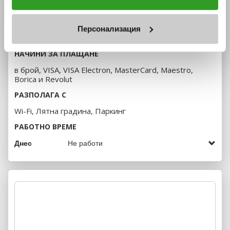
ДОПЪЛНИТЕЛНИ ОПЦИИ
За информация отностно Вашите права и за това как
Лятна градина/тераса, Бебешко столче, Брънч меню,
обработваме Вашите данни, моля посетете нашата
Паркинг, Подходящ за бизнес среща, Подходящ за
Персонализация
Политика за бисквитки
.
рождени дни, Подходящ за групи и Шеф готвач
НАЧИНИ ЗА ПЛАЩАНЕ
в брой, VISA, VISA Electron, MasterCard, Maestro,
Borica и Revolut
РАЗПОЛАГА С
Wi-Fi, Лятна градина, Паркинг
РАБОТНО ВРЕМЕ
Днес
Не работи