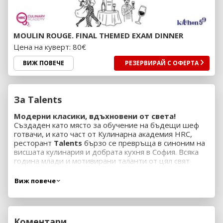
MOULIN ROUGE. FINAL THEMED EXAM DINNER
Цена на куверт: 80€
ВИЖ ПОВЕЧЕ
РЕЗЕРВИРАЙ С ОФЕРТА
За Talents
Модерни класики, вдъхновени от света!
Създаден като място за обучение на бъдещи шеф
готвачи, и като част от Кулинарна академия HRC,
ресторант
Talents
бързо се превръща в синоним на
висшата кулинария и добрата кухня в София. Всяка
година млади и мотивирани таланти от цял свят
влизат в ресторанта, за да демонстрират своите
умения в готварството и ресторантьорството.
Виж повече
Стремим се винаги да следим последните тенденции
в света на кулинарията и да надхвърляме
очакванията на нашите клиенти.
Нашият главен готвач -
Шеф Любен Койчев
Коментари