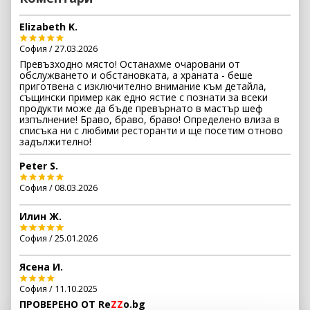
менажира екип от млади шеф готвачи от цял свят,
като всеки един от тях притежава идентичен стил,
който радва гостите на ресторанта.
Elizabeth K.
София / 27.03.2026
Превъзходно място! Останахме очаровани от
обслужването и обстановката, а храната - беше
приготвена с изключително внимание към детайла,
същински пример как едно ястие с познати за всеки
продукти може да бъде превърнато в мастър шеф
изпълнение! Браво, браво, браво! Определено влиза в
списъка ни с любими ресторанти и ще посетим отново
задължително!
Peter S.
София / 08.03.2026
Илин Ж.
София / 25.01.2026
Ясена И.
София / 11.10.2025
ПРОВЕРЕНО ОТ Re
ZZ
o.bg