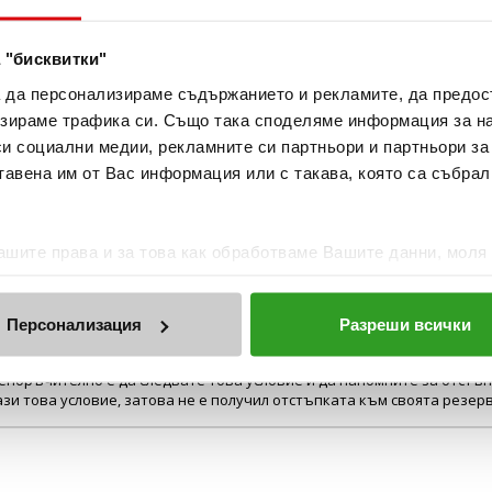
мосфера. Перфектен баланс между качество и отношение към клиент
 още по-приятна – професионално и с лично отношение. Едно от на
 "бисквитки"
а да персонализираме съдържанието и рекламите, да предо
зираме трафика си. Също така споделяме информация за на
си социални медии, рекламните си партньори и партньори за
тавена им от Вас информация или с такава, която са събрал
шите права и за това как обработваме Вашите данни, моля
Персонализация
Разреши всички
общите условия е описано, че при поискване на Вашата сметка трябва
поръчително е да следвате това условие и да напомните за отстъпка
ази това условие, затова не е получил отстъпката към своята резер