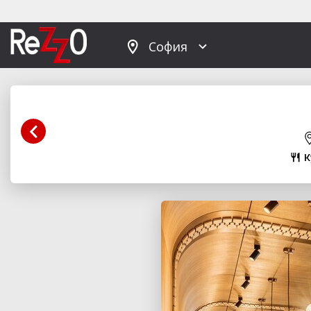
София
К