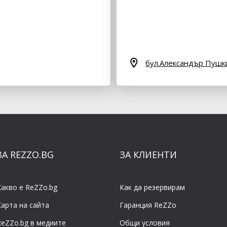
бул.Александър Пуш
ЗА REZZO.BG
ЗА КЛИЕНТИ
Какво е ReZZo.bg
Как да резервирам
Карта на сайта
Гаранция ReZZo
ReZZo.bg в медиите
Общи условия