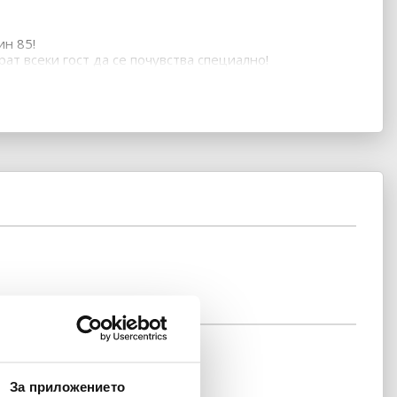
ин 85!
ат всеки гост да се почувства специално!
За приложението