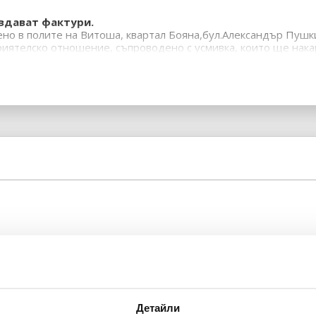
издават фактури.
ено в полите на Витоша, квартал Бояна,бул.Александър Пушк
иятелско отношение, съпроводено с усмивка, които ще накар
Детайли