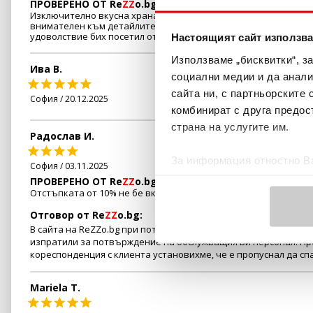
ПРОВЕРЕНО ОТ Re
ZZ
o.bg
Изключително вкусна храна, отлично обслужване и уютна ат
внимателен към детайлите. Обслужването направи вечерта ни
удоволствие бих посетил отново!
Настоящият сайт използва
Използваме „бисквитки“, з
Ива В.
социални медии и да анали
сайта ни, с партньорските 
София / 20.12.2025
комбинират с друга предос
страна на услугите им.
Радослав И.
За информация отностно Ва
София / 03.11.2025
Политика за бисквитки
.
ПРОВЕРЕНО ОТ Re
ZZ
o.bg
Отстъпката от 10% не бе включена в сметката
Отговор от Re
ZZ
o.bg:
В сайта на ReZZo.bg при потвърждение на всяка резервация в 
изпратили за потвърждение на обслужващия Ви персонал. Пре
кореспонденция с клиента установихме, че е пропуснал да сп
Mariela T.