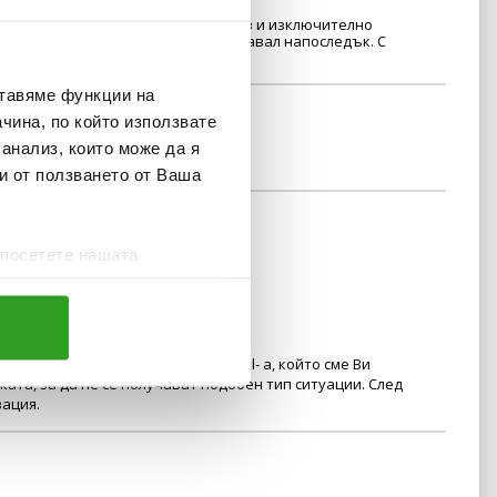
а. Персоналът беше любезен, бърз и изключително
й-добрите места, които съм посещавал напоследък. С
ставяме функции на
чина, по който използвате
 анализ, които може да я
и от ползването от Ваша
 посетете нашата
 да представите sms-a или e-mail- а, който сме Ви
та, за да не се получават подобен тип ситуации. След
вация.