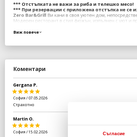
*** Отстъпката не важи за риба и телешко месо!
*** При резервации с приложена отстъпка не се 
Zero Bar&Grill
Ви кани в своя уютен дом, непосредств
Модерен ресторант в стил фюжън, изпълнен с уют и пр
Виж повече
Коментари
Gergana P.
София / 07.05.2026
Страхотно
Martin O.
София / 15.02.2026
Съгласие