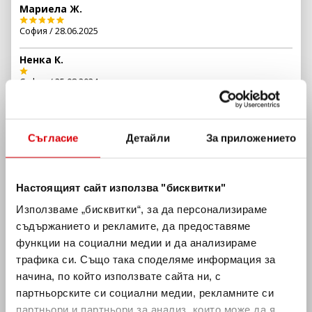
Мариела Ж.
София / 28.06.2025
Ненка К.
София / 25.08.2024
Не получих маса с гледка към морето а получих
столчета с гледка към тоалетната, звъннаха за
потвърждение и ги попитах дали е с гледка към морето
потвърдиха и аз потвърдих, но като отидохме се оказа
Съгласие
Детайли
За приложението
друго и докато си взимахме питие от бара и тези места
хостесата даде на други и цените не са за подценяване,
не са същите като обявените
Настоящият сайт използва "бисквитки"
Йоана Й.
Използваме „бисквитки“, за да персонализираме
София / 24.06.2023
Обстановката беше добра, но попаднахме на много куц
съдържанието и рекламите, да предоставяме
ДЖ… Не смени ритъма за два часа и хората бавно се
функции на социални медии и да анализираме
изнесоха. Добре, че следващият ни вдигна, че беше
обречено…
трафика си. Също така споделяме информация за
начина, по който използвате сайта ни, с
Даниела Т.
партньорските си социални медии, рекламните си
София / 30.07.2022
партньори и партньори за анализ, които може да я