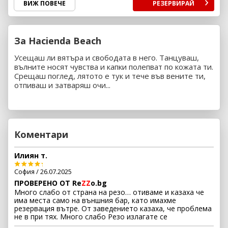
ВИЖ ПОВЕЧЕ
РЕЗЕРВИРАЙ
За Hacienda Beach
Усещаш ли вятъра и свободата в него. Танцуваш,
вълните носят чувства и капки полепват по кожата ти.
Срещаш поглед, лятото е тук и тече във вените ти,
отпиваш и затваряш очи...
Коментари
Илиян т.
София / 26.07.2025
ПРОВЕРЕНО ОТ Re
ZZ
o.bg
Много слабо от страна на резо… отиваме и казаха че
има места само на външния бар, като имахме
резервация вътре. От заведението казаха, че проблема
не в при тях. Много слабо Резо излагате се