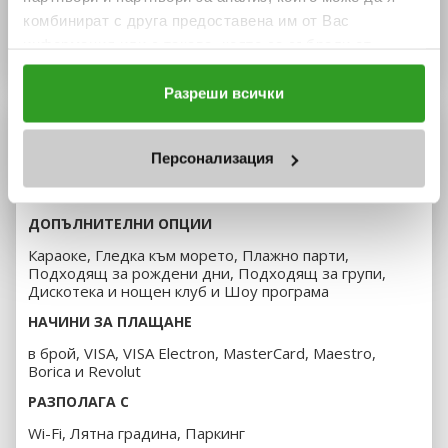
комбинират с друга предоставена им от Вас
информация или с такава, която са събрали от
Виж повече
ползването от Ваша страна на услугите им.
Разреши всички
За информация отностно Вашите права и за това как
Детайли
обработваме Вашите данни, моля посетете нашата
ДОПЪЛНИТЕЛНА ИНФОРМАЦИЯ
Персонализация
Политика за бисквитки
.
УЕБСАЙТ
МЕНЮ
ДОПЪЛНИТЕЛНИ ОПЦИИ
Караоке, Гледка към морето, Плажно парти,
Подходящ за рождени дни, Подходящ за групи,
Дискотека и нощен клуб и Шоу програма
НАЧИНИ ЗА ПЛАЩАНЕ
в брой, VISA, VISA Electron, MasterCard, Maestro,
Borica и Revolut
РАЗПОЛАГА С
Wi-Fi, Лятна градина, Паркинг